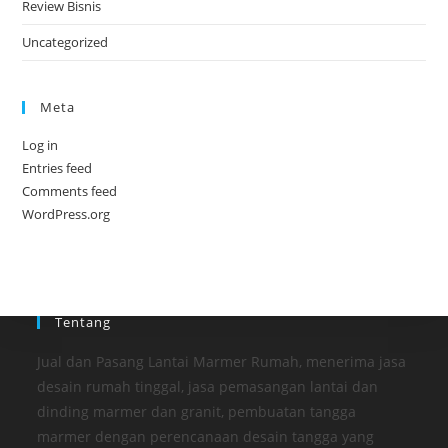
Review Bisnis
Uncategorized
Meta
Log in
Entries feed
Comments feed
WordPress.org
Tentang
Jual dan Pasang Lantai Marmer Rumah, menerima jasa
desain rumah tinggal, jasa pemasangan lantai dan
dinding marmer dan granit, pembuatan tangga
marmer dengan perencanaan desain tangga yang