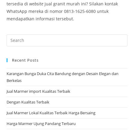
tersedia di
website
jual granit murah ini? Silakan kontak
WhatsApp mereka di nomor 0813-1625-6080 untuk
mendapatkan informasi tersebut.
Pre
Es
to
Recent Posts
clo
the
Karangan Bunga Duka Cita Bandung dengan Desain Elegan dan
sea
Berkelas
pan
Jual Marmer import Kualitas Terbaik
Dengan Kualitas Terbaik
Jual Marmer Lokal Kualitas Terbaik Harga Bersaing
Harga Marmer Ujung Pandang Terbaru