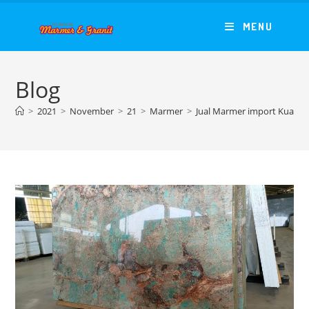
Skip
to
MENU
content
Blog
>
2021
>
November
>
21
>
Marmer
>
Jual Marmer import Kualita