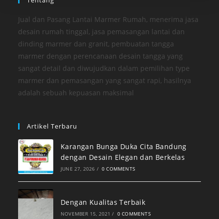
Jual dan Pasang Lantai Marmer Rumah, menerima jasa
desain rumah tinggal, jasa pemasangan lantai dan
dinding marmer dan granit, pembuatan tangga
marmer dengan perencanaan desain tangga yang
sangat detail dan diwujudkan dalam pemilihan type
marmer dan pemasangan yang sangat rapi, hasilnya
adalah sebuah kepuasan maksimal
Artikel Terbaru
Karangan Bunga Duka Cita Bandung
dengan Desain Elegan dan Berkelas
JUNE 27, 2026
/
0 COMMENTS
Dengan Kualitas Terbaik
NOVEMBER 15, 2021
/
0 COMMENTS