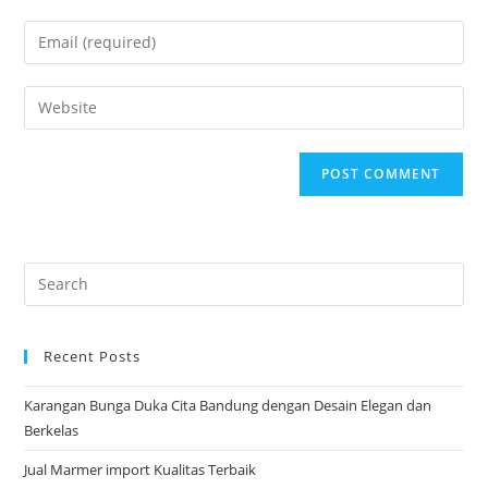
name
Enter
or
your
username
email
Enter
to
address
your
comment
to
website
comment
URL
(optional)
Pre
Es
to
Recent Posts
clo
the
Karangan Bunga Duka Cita Bandung dengan Desain Elegan dan
sea
Berkelas
pan
Jual Marmer import Kualitas Terbaik