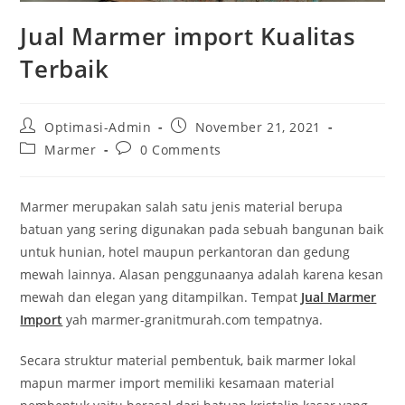
Jual Marmer import Kualitas
Terbaik
Post
Post
Optimasi-Admin
November 21, 2021
author:
published:
Post
Post
Marmer
0 Comments
category:
comments:
Marmer merupakan salah satu jenis material berupa
batuan yang sering digunakan pada sebuah bangunan baik
untuk hunian, hotel maupun perkantoran dan gedung
mewah lainnya. Alasan penggunaanya adalah karena kesan
mewah dan elegan yang ditampilkan. Tempat
Jual Marmer
Import
yah marmer-granitmurah.com tempatnya.
Secara struktur material pembentuk, baik marmer lokal
mapun marmer import memiliki kesamaan material