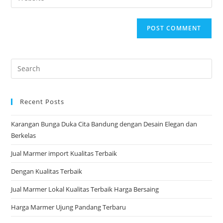
address
your
comment
to
website
comment
URL
(optional)
Pre
Es
to
Recent Posts
clo
the
Karangan Bunga Duka Cita Bandung dengan Desain Elegan dan
sea
Berkelas
pan
Jual Marmer import Kualitas Terbaik
Dengan Kualitas Terbaik
Jual Marmer Lokal Kualitas Terbaik Harga Bersaing
Harga Marmer Ujung Pandang Terbaru