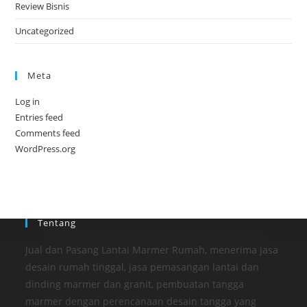
Review Bisnis
Uncategorized
Meta
Log in
Entries feed
Comments feed
WordPress.org
Tentang
Jual dan Pasang Lantai Marmer Rumah, menerima jasa
desain rumah tinggal, jasa pemasangan lantai dan
dinding marmer dan granit, pembuatan tangga
marmer dengan perencanaan desain tangga yang