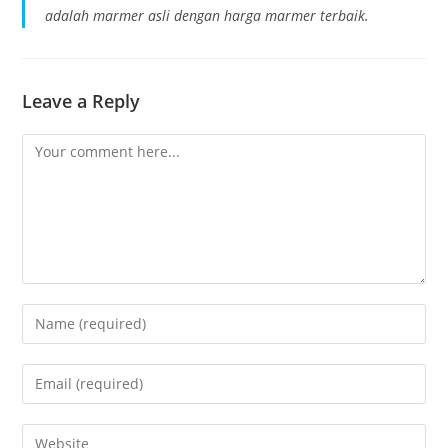
adalah marmer asli dengan harga marmer terbaik.
Leave a Reply
Comment
Enter
your
name
Enter
or
your
username
email
Enter
to