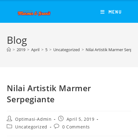
Skip
to
MENU
content
Blog
>
2019
>
April
>
5
>
Uncategorized
>
Nilai Artistik Marmer Serpeg
Nilai Artistik Marmer
Serpegiante
Post
Post
Optimasi-Admin
April 5, 2019
author:
published:
Post
Post
Uncategorized
0 Comments
category:
comments: