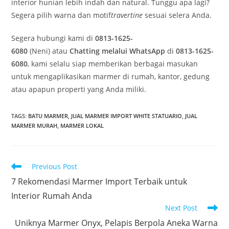
interior hunian lebih indah dan natural. Tunggu apa lagi?
Segera pilih warna dan motif
travertine
sesuai selera Anda.
Segera hubungi kami di
0813-1625-
6080
(Neni) atau
Chatting melalui WhatsApp
di
0813-1625-
6080
, kami selalu siap memberikan berbagai masukan
untuk mengaplikasikan marmer di rumah, kantor, gedung
atau apapun properti yang Anda miliki.
TAGS
:
BATU MARMER
,
JUAL MARMER IMPORT WHITE STATUARIO
,
JUAL
MARMER MURAH
,
MARMER LOKAL
Read
Previous Post
more
7 Rekomendasi Marmer Import Terbaik untuk
articles
Interior Rumah Anda
Next Post
Uniknya Marmer Onyx, Pelapis Berpola Aneka Warna