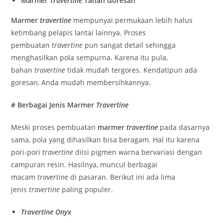
Marmer
Travertine
Tahan Goresan
Marmer
travertine
mempunyai permukaan lebih halus
ketimbang pelapis lantai lainnya. Proses
pembuatan
travertine
pun sangat detail sehingga
menghasilkan pola sempurna. Karena itu pula,
bahan
travertine
tidak mudah tergores. Kendatipun ada
goresan, Anda mudah membersihkannya.
# Berbagai Jenis Marmer
Travertine
Meski proses pembuatan
marmer
travertine
pada dasarnya
sama, pola yang dihasilkan bisa beragam. Hal itu karena
pori-pori
travertine
diisi pigmen warna bervariasi dengan
campuran resin. Hasilnya, muncul berbagai
macam
travertine
di pasaran. Berikut ini ada lima
jenis
travertine
paling populer.
Travertine Onyx