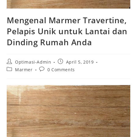
Mengenal Marmer Travertine,
Pelapis Unik untuk Lantai dan
Dinding Rumah Anda
Post
Post
Optimasi-Admin
April 5, 2019
author:
published:
Post
Post
Marmer
0 Comments
category:
comments: