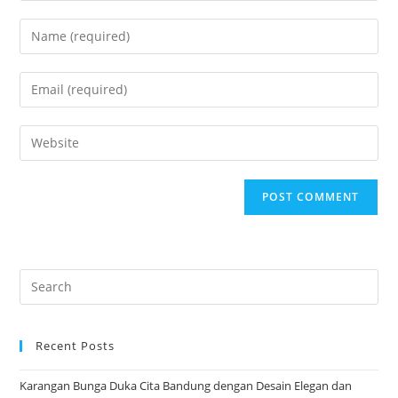
Enter
your
name
Enter
or
your
username
email
Enter
to
address
your
comment
to
website
comment
URL
(optional)
Pre
Es
to
Recent Posts
clo
the
Karangan Bunga Duka Cita Bandung dengan Desain Elegan dan
sea