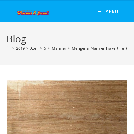
Skip
to
MENU
content
Blog
>
2019
>
April
>
5
>
Marmer
>
Mengenal Marmer Travertine, Pela